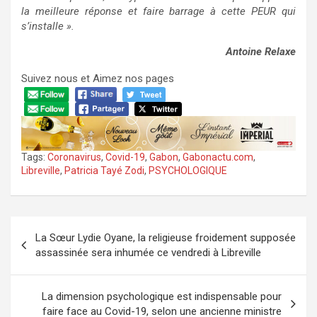
la meilleure réponse et faire barrage à cette PEUR qui
s’installe ».
Antoine Relaxe
Suivez nous et Aimez nos pages
c
a
s
i
n
Tags:
Coronavirus
,
Covid-19
,
Gabon
,
Gabonactu.com
,
o
Libreville
,
Patricia Tayé Zodi
,
PSYCHOLOGIQUE
s
i
t
Navigation
e
La Sœur Lydie Oyane, la religieuse froidement supposée
l
de
assassinée sera inhumée ce vendredi à Libreville
e
l’article
r
i
La dimension psychologique est indispensable pour
faire face au Covid-19, selon une ancienne ministre