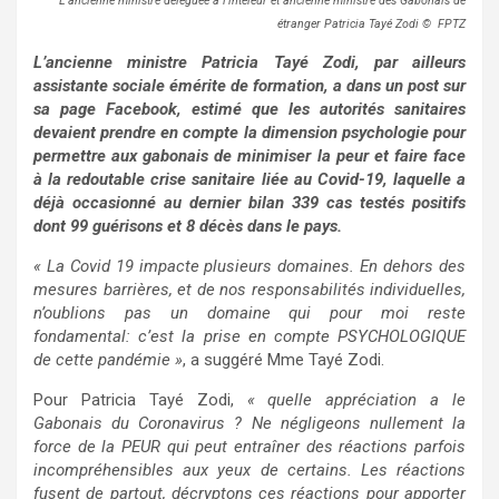
L’ancienne ministre déléguée à l’inteieur et ancienne ministre des Gabonais de
étranger Patricia Tayé Zodi © FPTZ
L’ancienne ministre Patricia Tayé Zodi, par ailleurs
assistante sociale émérite de formation, a dans un post sur
sa page Facebook, estimé que les autorités sanitaires
devaient prendre en compte la dimension psychologie pour
permettre aux gabonais de minimiser la peur et faire face
à la redoutable crise sanitaire liée au Covid-19, laquelle a
déjà occasionné au dernier bilan 339 cas testés positifs
dont 99 guérisons et 8 décès dans le pays.
« La Covid 19 impacte plusieurs domaines. En dehors des
mesures barrières, et de nos responsabilités individuelles,
n’oublions pas un domaine qui pour moi reste
fondamental: c’est la prise en compte PSYCHOLOGIQUE
de cette pandémie »
, a suggéré Mme Tayé Zodi.
Pour Patricia Tayé Zodi,
« quelle appréciation a le
Gabonais du Coronavirus ? Ne négligeons nullement la
force de la PEUR qui peut entraîner des réactions parfois
incompréhensibles aux yeux de certains. Les réactions
fusent de partout, décryptons ces réactions pour apporter