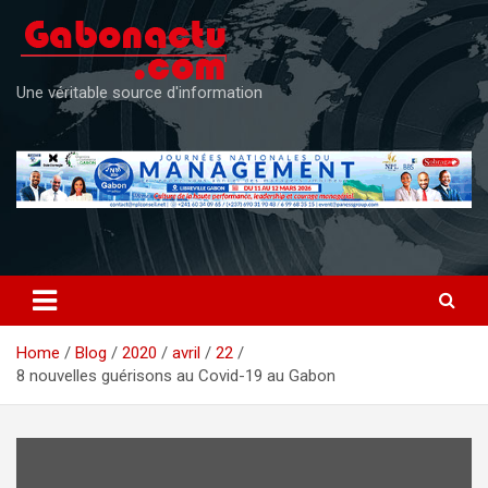
Skip
to
content
Une véritable source d'information
Home
Blog
2020
avril
22
8 nouvelles guérisons au Covid-19 au Gabon