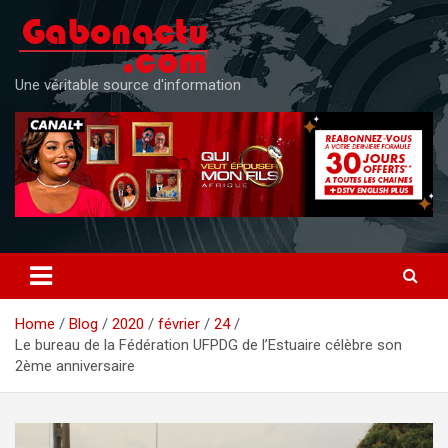
Skip
to
content
Une véritable source d'information
Home
Blog
2020
février
24
Le bureau de la Fédération UFPDG de l’Estuaire célèbre son
2ème anniversaire