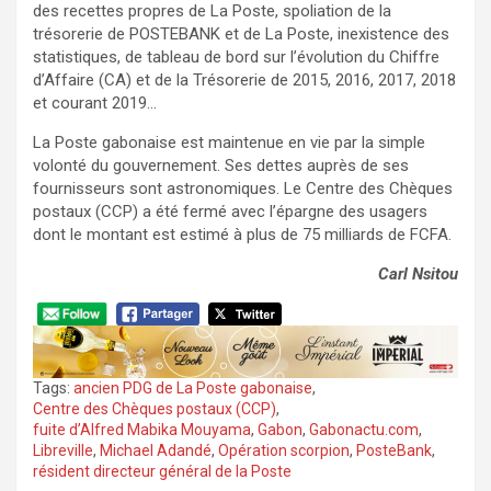
des recettes propres de La Poste, spoliation de la
trésorerie de POSTEBANK et de La Poste, inexistence des
statistiques, de tableau de bord sur l’évolution du Chiffre
d’Affaire (CA) et de la Trésorerie de 2015, 2016, 2017, 2018
et courant 2019…
La Poste gabonaise est maintenue en vie par la simple
volonté du gouvernement. Ses dettes auprès de ses
fournisseurs sont astronomiques. Le Centre des Chèques
postaux (CCP) a été fermé avec l’épargne des usagers
dont le montant est estimé à plus de 75 milliards de FCFA.
Carl Nsitou
Tags:
ancien PDG de La Poste gabonaise
,
Centre des Chèques postaux (CCP)
,
fuite d’Alfred Mabika Mouyama
,
Gabon
,
Gabonactu.com
,
Libreville
,
Michael Adandé
,
Opération scorpion
,
PosteBank
,
résident directeur général de la Poste