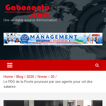
Skip
to
content
Une véritable source d'information
Home
Blog
2020
février
20
Le PDG de la Poste poursuivi par ses agents pour vol des
salaires