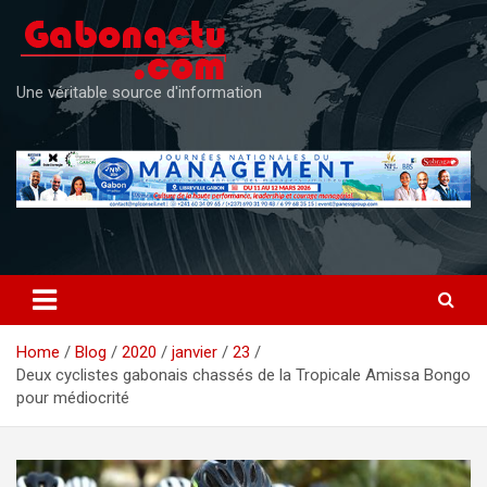
Skip
to
content
Une véritable source d'information
Home
Blog
2020
janvier
23
Deux cyclistes gabonais chassés de la Tropicale Amissa Bongo
pour médiocrité