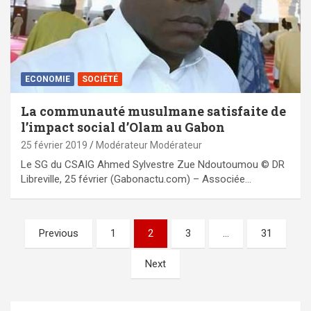
ECONOMIE
SOCIÉTÉ
La communauté musulmane satisfaite de
l’impact social d’Olam au Gabon
25 février 2019
Modérateur Modérateur
Le SG du CSAIG Ahmed Sylvestre Zue Ndoutoumou © DR
Libreville, 25 février (Gabonactu.com) – Associée…
Pagination
Previous
1
2
3
…
31
des
Next
publications