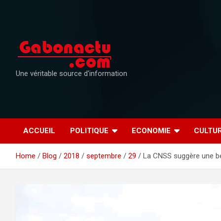
Skip
to
content
Une véritable source d'information
ACCUEIL
POLITIQUE
ECONOMIE
CULTU
Home
Blog
2018
septembre
29
La CNSS suggère une be