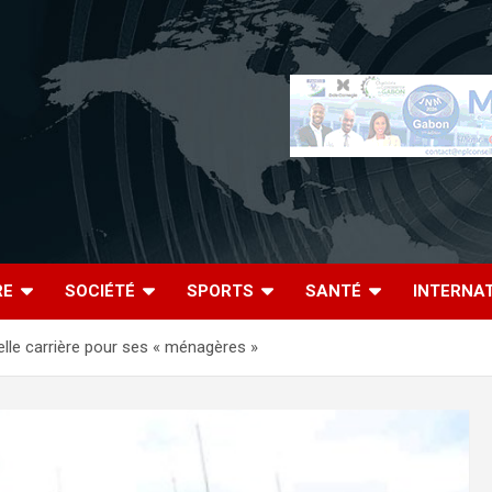
RE
SOCIÉTÉ
SPORTS
SANTÉ
INTERNA
lle carrière pour ses « ménagères »