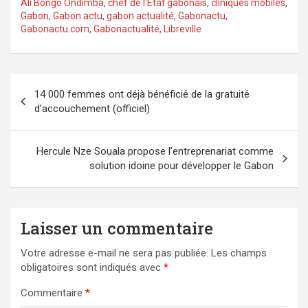
Ali Bongo Ondimba
,
chef de l'Etat gabonais
,
cliniques mobiles
,
Gabon
,
Gabon actu
,
gabon actualité
,
Gabonactu
,
Gabonactu.com
,
Gabonactualité
,
Libreville
Navigation
14 000 femmes ont déjà bénéficié de la gratuité
de
d’accouchement (officiel)
l’article
Hercule Nze Souala propose l’entreprenariat comme
solution idoine pour développer le Gabon
Laisser un commentaire
Votre adresse e-mail ne sera pas publiée.
Les champs
obligatoires sont indiqués avec
*
Commentaire
*