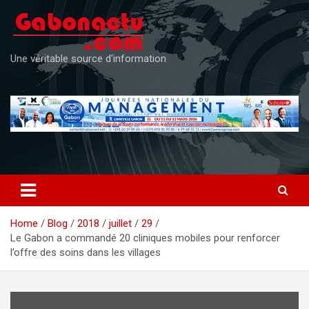
Skip
to
content
Une véritable source d'information
Home
Blog
2018
juillet
29
Le Gabon a commandé 20 cliniques mobiles pour renforcer
l’offre des soins dans les villages