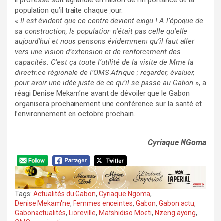
il professe soit agrandie en raison de l’importance de la
population qu’il traite chaque jour.
«
Il est évident que ce centre devient exigu ! A l’époque de
sa construction, la population n’était pas celle qu’elle
aujourd’hui et nous pensons évidemment qu’il faut aller
vers une vision d’extension et de renforcement des
capacités. C’est ça toute l’utilité de la visite de Mme la
directrice régionale de l’OMS Afrique ; regarder, évaluer,
pour avoir une idée juste de ce qu’il se passe au Gabon
», a
réagi Denise Mekam’ne avant de dévoiler que le Gabon
organisera prochainement une conférence sur la santé et
l’environnement en octobre prochain.
Cyriaque NGoma
Tags:
Actualités du Gabon
,
Cyriaque Ngoma
,
Denise Mekam'ne
,
Femmes enceintes
,
Gabon
,
Gabon actu
,
Gabonactualités
,
Libreville
,
Matshidiso Moeti
,
Nzeng ayong
,