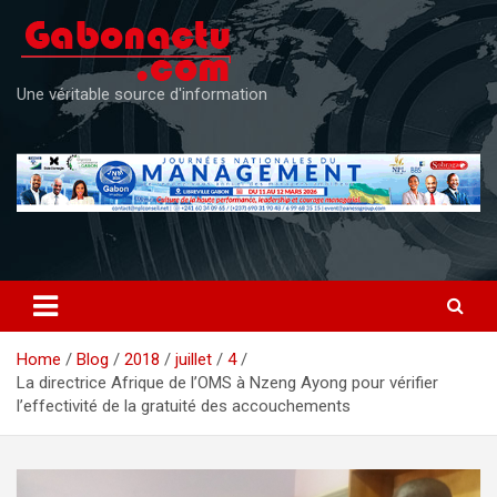
Skip
to
content
Une véritable source d'information
Home
Blog
2018
juillet
4
La directrice Afrique de l’OMS à Nzeng Ayong pour vérifier
l’effectivité de la gratuité des accouchements