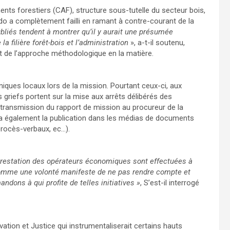
ents forestiers (CAF), structure sous-tutelle du secteur bois,
do a complètement failli en ramant à contre-courant de la
liés tendent à montrer qu’il y aurait une présumée
 filière forêt-bois et l’administration
», a-t-il soutenu,
ct de l’approche méthodologique en la matière.
niques locaux lors de la mission. Pourtant ceux-ci, aux
s griefs portent sur la mise aux arrêts délibérés des
la transmission du rapport de mission au procureur de la
 a également la publication dans les médias de documents
 procès-verbaux, ec…).
arrestation des opérateurs économiques sont effectuées à
de comme une volonté manifeste de ne pas rendre compte et
dons à qui profite de telles initiatives »
, S’est-il interrogé
on et Justice qui instrumentaliserait certains hauts