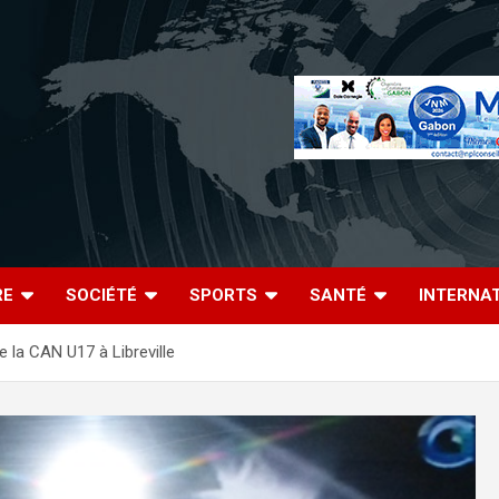
RE
SOCIÉTÉ
SPORTS
SANTÉ
INTERNA
 la CAN U17 à Libreville