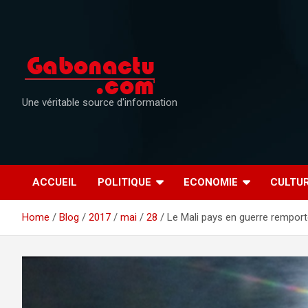
Skip
to
content
Une véritable source d'information
ACCUEIL
POLITIQUE
ECONOMIE
CULTU
Home
Blog
2017
mai
28
Le Mali pays en guerre remporte