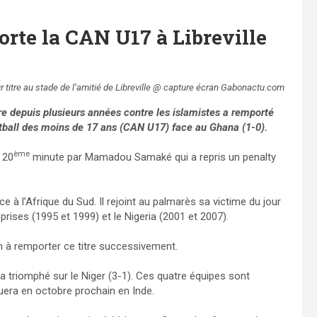
rte la CAN U17 à Libreville
r titre au stade de l’amitié de Libreville @ capture écran Gabonactu.com
re depuis plusieurs années contre les islamistes a remporté
otball des moins de 17 ans (CAN U17) face au Ghana (1-0).
ème
 20
minute par Mamadou Samaké qui a repris un penalty
ce à l’Afrique du Sud. Il rejoint au palmarès sa victime du jour
rises (1995 et 1999) et le Nigeria (2001 et 2007).
n à remporter ce titre successivement.
a triomphé sur le Niger (3-1). Ces quatre équipes sont
uera en octobre prochain en Inde.