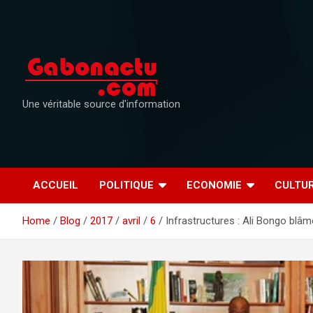
Skip
to
content
Une véritable source d'information
ACCUEIL
POLITIQUE
ECONOMIE
CULTU
Home
Blog
2017
avril
6
Infrastructures : Ali Bongo blâm