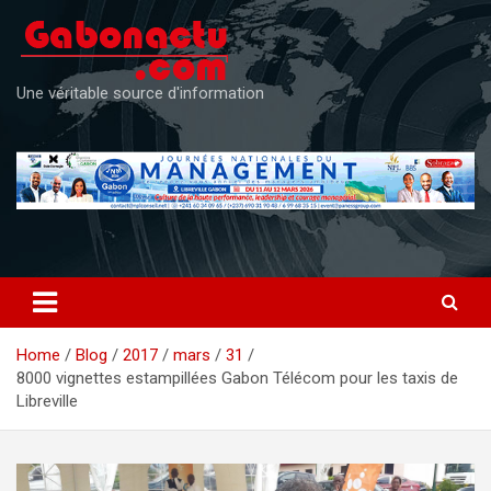
Skip
to
content
Une véritable source d'information
Home
Blog
2017
mars
31
8000 vignettes estampillées Gabon Télécom pour les taxis de
Libreville