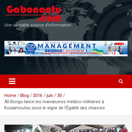
Skip
to
content
Une véritable source d'information
Home
Blog
2016
juin
30
Ali Bongo lance les manœuvres médico-militaires à
Koulamoutou sous le signe de l’Égalité des chances