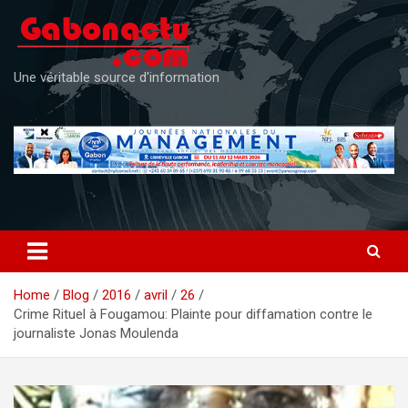
Skip
to
content
Une véritable source d'information
Home
Blog
2016
avril
26
Crime Rituel à Fougamou: Plainte pour diffamation contre le
journaliste Jonas Moulenda