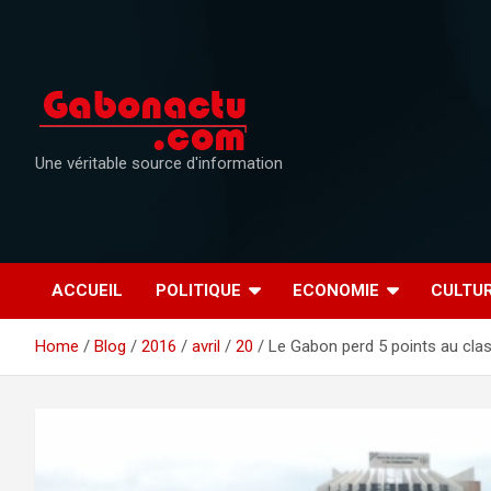
Skip
to
content
Une véritable source d'information
ACCUEIL
POLITIQUE
ECONOMIE
CULTU
Home
Blog
2016
avril
20
Le Gabon perd 5 points au clas