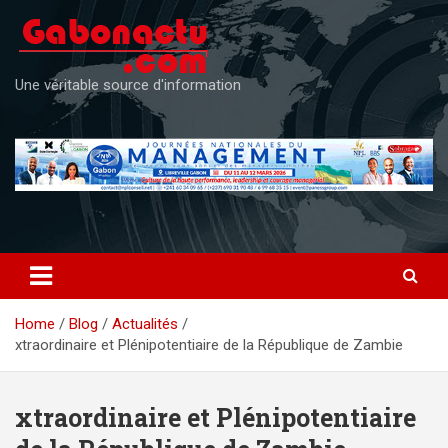
Skip
to
content
Une véritable source d'information
Home
Blog
Actualités
xtraordinaire et Plénipotentiaire de la République de Zambie
xtraordinaire et Plénipotentiaire