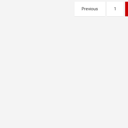
Pagination
Previous
1
des
publications