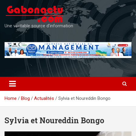
Skip
to
content
Une véritable source d'information
Home
Blog
Actualités
Sylvia et Noureddin Bongo
Sylvia et Noureddin Bongo