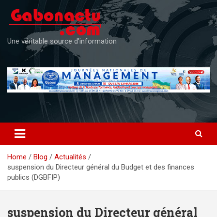
Skip
to
content
Une véritable source d'information
Home
Blog
Actualités
suspension du Directeur général du Budget et des finances
publics (DGBFIP)
suspension du Directeur général