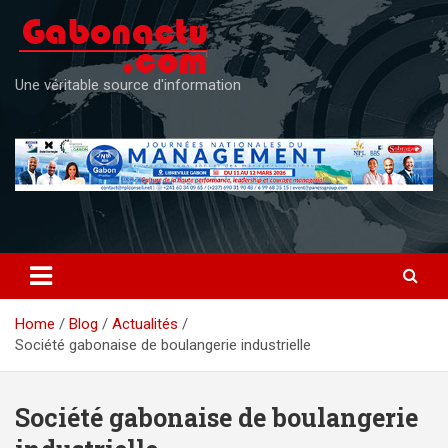
Skip
to
content
Une véritable source d'information
Home
Blog
Actualités
Société gabonaise de boulangerie industrielle
Société gabonaise de boulangerie