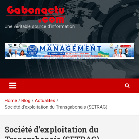
Skip
to
content
Une véritable source d'information
Home
Blog
Actualités
Société d’exploitation du Transgabonais (SETRAG)
Société d’exploitation du