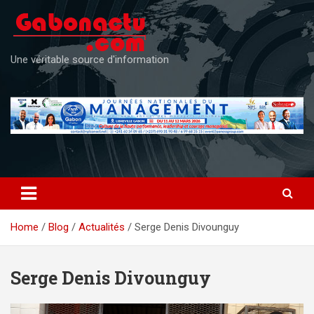
Skip
to
content
Une véritable source d'information
Home
Blog
Actualités
Serge Denis Divounguy
Serge Denis Divounguy