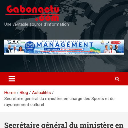
Skip
to
content
Une véritable source d'information
Home
Blog
Actualités
Secrétaire général du ministère en charge des Sports et du
rayonnement culturel
Secrétaire général du ministère en