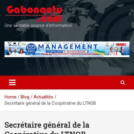
Skip
to
content
Une véritable source d'information
Home
Blog
Actualités
Secrétaire général de la Coopérative du LTNOB
Secrétaire général de la