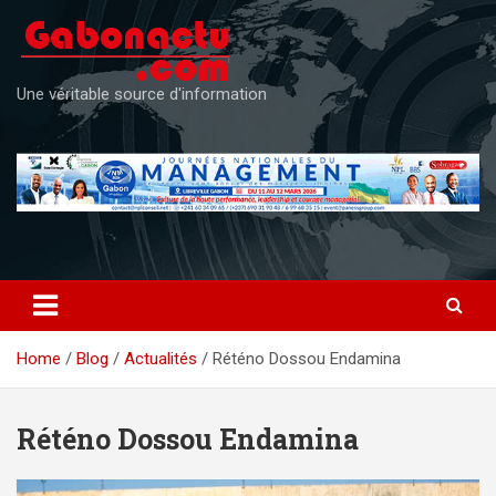
Skip
to
content
Une véritable source d'information
Home
Blog
Actualités
Réténo Dossou Endamina
Réténo Dossou Endamina