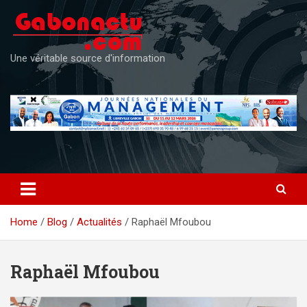
Skip
to
content
Une véritable source d'information
Home
Blog
Actualités
Raphaël Mfoubou
Raphaël Mfoubou