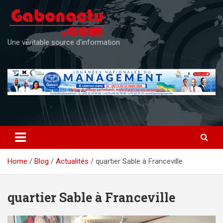
Skip
to
content
Une véritable source d'information
Home
Blog
Actualités
quartier Sable à Franceville
quartier Sable à Franceville