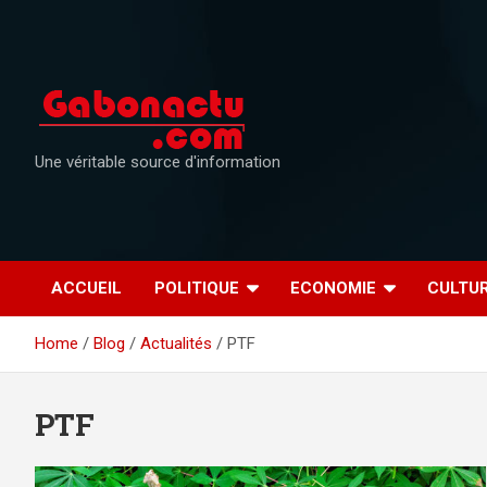
Skip
to
content
Une véritable source d'information
ACCUEIL
POLITIQUE
ECONOMIE
CULTU
Home
Blog
Actualités
PTF
PTF