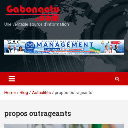
Skip
to
content
Une véritable source d'information
Home
Blog
Actualités
propos outrageants
propos outrageants