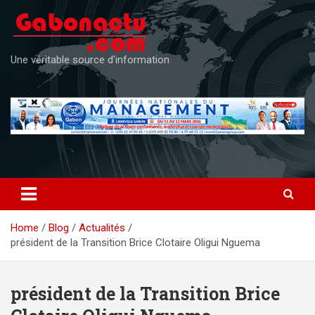
Skip
to
content
Une véritable source d'information
Home
Blog
Actualités
président de la Transition Brice Clotaire Oligui Nguema
président de la Transition Brice