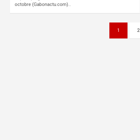
octobre (Gabonactu.com)…
Pagination
1
2
des
publications