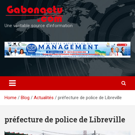
Skip
to
content
Une véritable source d'information
Home
Blog
Actualités
préfecture de police de Libreville
préfecture de police de Libreville