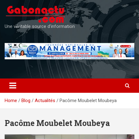
Skip
to
content
Une véritable source d'information
Home
Blog
Actualités
Pacôme Moubelet Moubeya
Pacôme Moubelet Moubeya