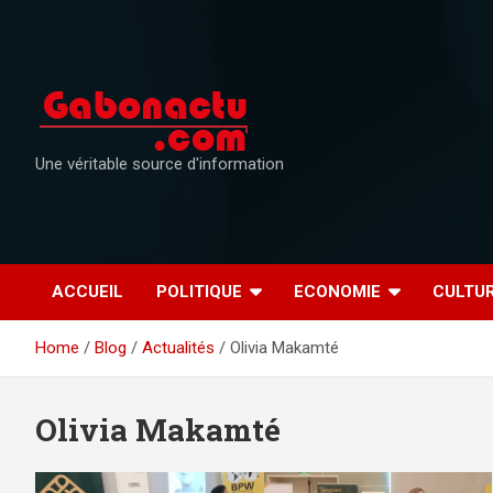
Skip
to
content
Une véritable source d'information
ACCUEIL
POLITIQUE
ECONOMIE
CULTU
Home
Blog
Actualités
Olivia Makamté
Olivia Makamté