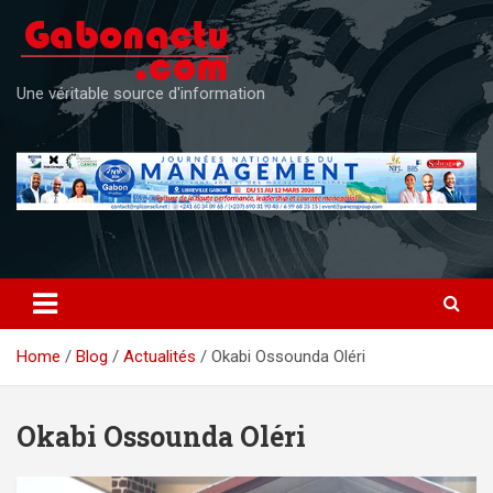
Skip
to
content
Une véritable source d'information
Home
Blog
Actualités
Okabi Ossounda Oléri
Okabi Ossounda Oléri