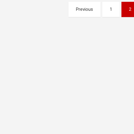
Pagination
Previous
1
2
des
publications