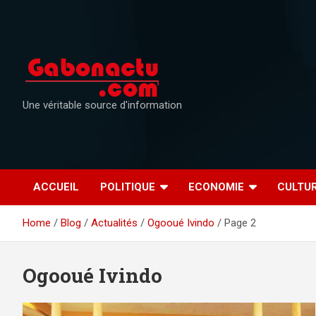
Skip
to
content
Une véritable source d'information
ACCUEIL
POLITIQUE
ECONOMIE
CULTU
Home
Blog
Actualités
Ogooué Ivindo
Page 2
Ogooué Ivindo