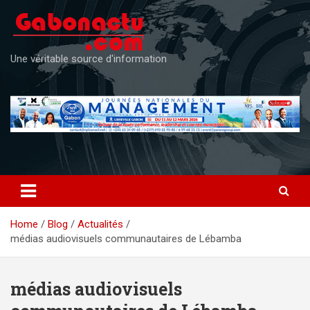
Skip
to
content
Une véritable source d'information
Home
Blog
Actualités
médias audiovisuels communautaires de Lébamba
médias audiovisuels