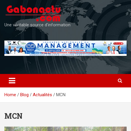
Skip
to
content
Une véritable source d'information
Home
Blog
Actualités
MCN
MCN