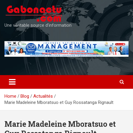
Skip
to
content
Une véritable source d'information
Home
Blog
Actualités
Marie Madeleine Mboratsuo et Guy Rossatanga Rignault
Marie Madeleine Mboratsuo et