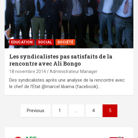
EDUCATION
SOCIAL
SOCIÉTÉ
Les syndicalistes pas satisfaits de la
rencontre avec Ali Bongo
18 novembre 2014
Administrateur Manager
Des syndicalistes après une analyse de la rencontre avec
le chef de l’Etat @marcel libama (facebook)…
Pagination
Previous
1
…
4
5
des
publications