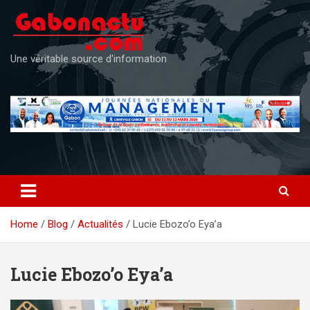
Skip
to
content
Une véritable source d'information
Home
Blog
Actualités
Lucie Ebozo’o Eya’a
Lucie Ebozo’o Eya’a