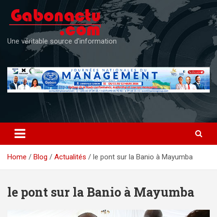
Skip
to
content
Une véritable source d'information
Home
Blog
Actualités
le pont sur la Banio à Mayumba
le pont sur la Banio à Mayumba