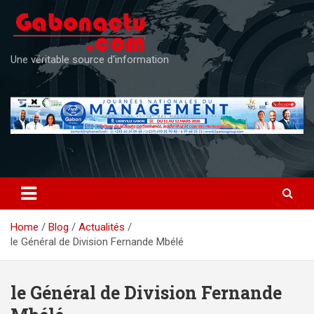
Skip
to
content
Une véritable source d'information
Home
Blog
Actualités
le Général de Division Fernande Mbélé
le Général de Division Fernande