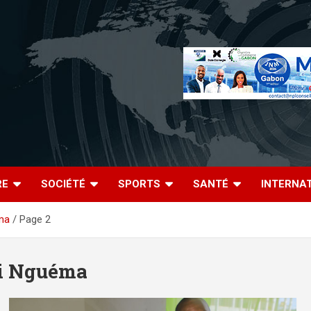
RE
SOCIÉTÉ
SPORTS
SANTÉ
INTERNA
éma
Page 2
gui Nguéma