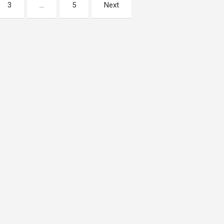
3
…
5
Next