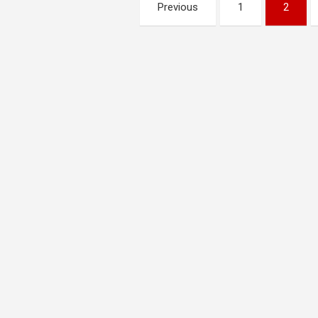
Pagination
Previous
1
2
des
publications