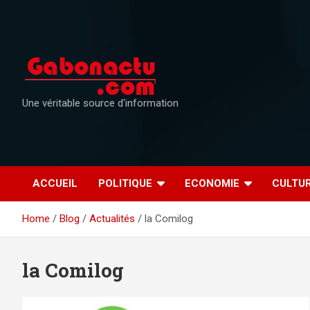
Skip
to
content
Une véritable source d'information
ACCUEIL
POLITIQUE
ECONOMIE
CULTU
Home
Blog
Actualités
la Comilog
la Comilog