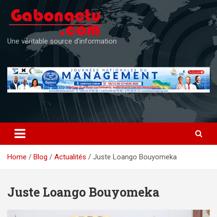
Skip
to
content
Une véritable source d'information
Home
Blog
Actualités
Juste Loango Bouyomeka
Juste Loango Bouyomeka