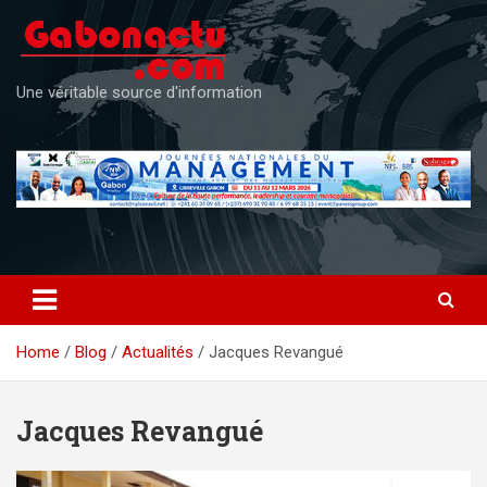
Skip
to
content
Une véritable source d'information
Home
Blog
Actualités
Jacques Revangué
Jacques Revangué