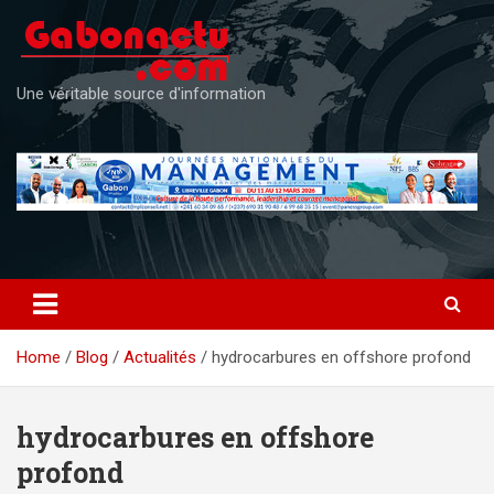
Skip
to
content
Une véritable source d'information
Home
Blog
Actualités
hydrocarbures en offshore profond
hydrocarbures en offshore
profond