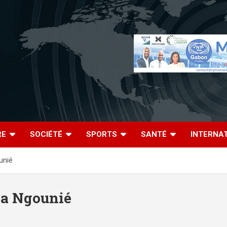
RE
SOCIÉTÉ
SPORTS
SANTÉ
INTERNA
unié
la Ngounié